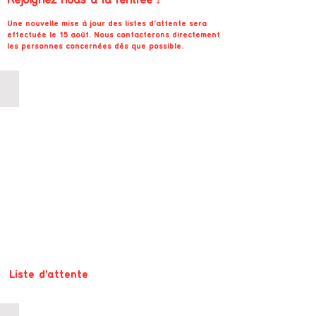
Rejoignez-nous à la rentrée !
Une nouvelle mise à jour des listes d'attente sera
effectuée le 15 août. Nous contacterons directement
les personnes concernées dès que possible.
COURS 8-10 ANS (Mercredi 17h00-18h15) Centre culturel Le N
Liste d'attente