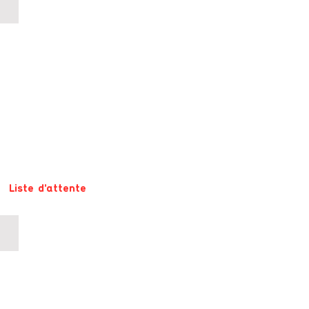
COURS 11-12 ANS (Mercredi 15h30-16h45) Centre culturel Le
Liste d'attente
COURS 13-14 ANS (Mercredi 14h00-15h15) Centre culturel Le