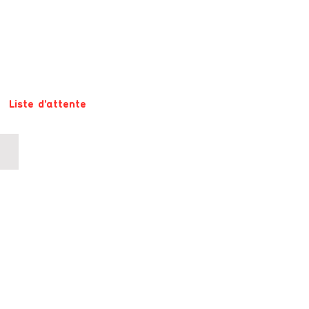
Liste d'attente
COURS 15-18 ANS (Mercredi 18h30-19h45) Centre culturel Le