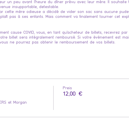
eur un peu avant l'heure du dîner prévu avec leur mère. Il souhaite 
venue insupportable, detestable.
 car cette mère odieuse a décidé de vider son sac sans aucune pudeu
ne plaît pas à ses enfants. Mais comment va finalement tourner cet ex
ment cause COVID, vous, en tant qu'acheteur de billets, recevrez par 
tre billet sera intégralement remboursé. Si votre événement est ma
vous ne pourrez pas obtenir le remboursement de vos billets.
Preis
12,00 €
RS et Morgan 