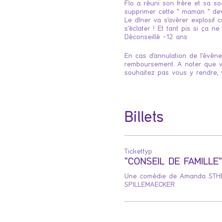
Flo a réuni son frère et sa so
supprimer cette " maman " de
Le dîner va s'avérer explosif
s'éclater ! Et tant pis si ça 
Déconseillé -12 ans
En cas d'annulation de l'événe
remboursement. A noter que vo
souhaitez pas vous y rendre, 
Billets
Tickettyp
"CONSEIL DE FAMILLE"
Une comédie de Amanda STHE
SPILLEMAECKER 