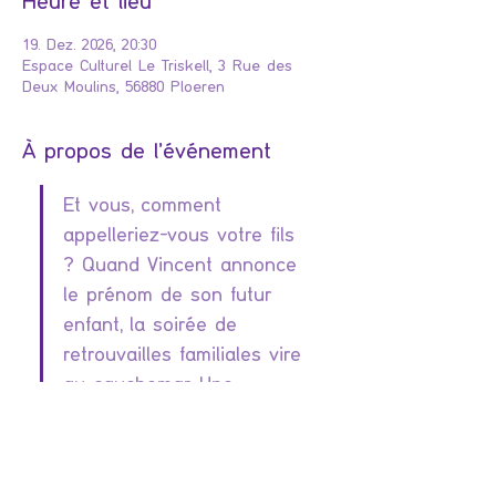
Heure et lieu
19. Dez. 2026, 20:30
Espace Culturel Le Triskell, 3 Rue des
Deux Moulins, 56880 Ploeren
À propos de l'événement
Et vous, comment 
appelleriez-vous votre fils 
? Quand Vincent annonce 
le prénom de son futur 
enfant, la soirée de 
retrouvailles familiales vire 
au cauchemar. Une 
comédie culte, drôle et 
incisive, qui ne manquera 
pas de vous faire éclater 