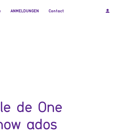
e
ANMELDUNGEN
Contact
le de One
how ados