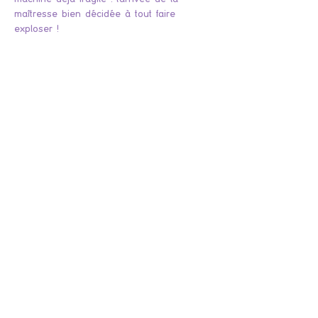
maîtresse bien décidée à tout faire 
exploser ! 
Billets
Venta finalizada
Tipo de entrada
La Soeur du Grec Max Jacob
Se présenter 1/2 heure avant le spectacle
Precio
10,00 €