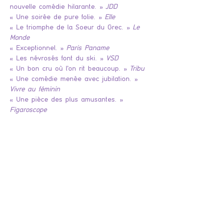
nouvelle comédie hilarante. » 
JDD
« Une soirée de pure folie. » 
Elle
« Le triomphe de la Soeur du Grec. » 
Le 
Monde
« Exceptionnel. » 
Paris Paname
« Les névrosés font du ski. » 
VSD
« Un bon cru où l'on rit beaucoup. » 
Tribu
« Une comédie menée avec jubilation. » 
Vivre au féminin
« Une pièce des plus amusantes. » 
Figaroscope
Billets
Entradas agotadas
Tipo de entrada
"LA SOEUR DU GREC"
Une comédie de Eric Delcourt