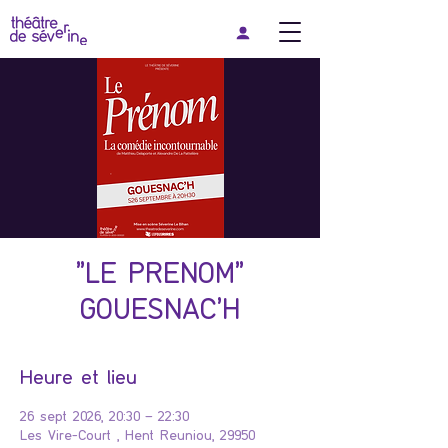
"LE PRENOM"
GOUESNAC'H
Heure et lieu
26 sept 2026, 20:30 – 22:30
Les Vire-Court , Hent Reuniou, 29950