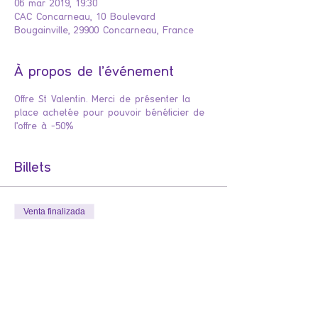
06 mar 2019, 19:30
CAC Concarneau, 10 Boulevard
Bougainville, 29900 Concarneau, France
À propos de l'événement
Offre St Valentin. Merci de présenter la
place achetée pour pouvoir bénéficier de
l'offre à -50%
Billets
Venta finalizada
Tipo de entrada
Les Belles Soeurs Offre St Val
Merci de présenter le billet acheté afin de 
bénéficier de l'offre à -50%
Precio