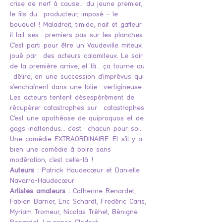
crise de nerf à cause… du jeune premier, 
le fils du  producteur, imposé – le 
bouquet ! Maladroit, timide, naïf et gaffeur 
il fait ses  premiers pas sur les planches.
C’est parti pour être un Vaudeville miteux 
joué par  des acteurs calamiteux. Le soir 
de la première arrive, et là… ça tourne au 
 délire, en une succession d’imprévus qui 
s’enchaînent dans une folie  vertigineuse. 
Les acteurs tentent désespérément de 
récupérer catastrophes sur  catastrophes. 
C’est une apothéose de quiproquos et de 
gags inattendus… c’est  chacun pour soi. 
Une comédie EXTRAORDINAIRE. Et s'il y a 
bien une comédie à boire sans 
modération, c'est celle-là !
Auteurs :
 Patrick Haudecœur et Danielle 
Navarro-Haudecœur
Artistes amateurs :
 Catherine Renardet, 
Fabien Barrier, Eric Schardt, Fredéric Caris, 
Myriam Tromeur, Nicolas Tréhet, Bénigne 