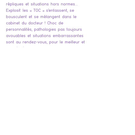
répliques et situations hors normes… 
Explosif: les « TOC » s'entassent, se 
bousculent et se mélangent dans le 
cabinet du docteur ! Choc de 
personnalités, pathologies pas toujours 
avouables et situations embarrassantes 
sont au rendez-vous, pour le meilleur et 
pour le rire...
Attention ! La troupe préfère avertir son 
public que beaucoup de propos grossiers 
sont dits dans cette pièce ! Elle n’est pas 
forcément adaptée aux plus jeunes. (-12 
ans)
En cas d'annulation de l'événement cause 
COVID, vous, en tant qu'acheteur de billets, 
recevrez par email les conditions de 
remboursement. A noter que votre billet 
sera intégralement remboursé. Si votre 
événement est maintenu et que vous ne 
souhaitez pas vous y rendre, vous ne 
pourrez pas obtenir le remboursement de 