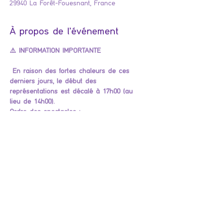
29940 La Forêt-Fouesnant, France
À propos de l'événement
⚠️ INFORMATION IMPORTANTE
En raison des fortes chaleurs de ces 
derniers jours, le début des 
représentations est décalé à 17h00 (au 
lieu de 14h00).
Ordre des spectacles :
17h00 : la troupe Les (Més)aventures 
du Quotidien
À suivre : la troupe Le Chant de l’Île
Entracte de 15 minutes
Après l’entracte : la troupe One Man 
Show
En dernier : la troupe Duel d'Affinités