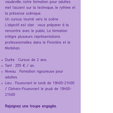
vaudeville, notre formation pour adultes
met l'accent sur la technique, le rythme et
la présence scénique.
Un cursus tourné vers la scène
L'objectif est clair : vous préparer à la
rencontre avec le public. La formation
intègre plusieurs représentations
professionnelles dans le Finistère et le
Morbihan.
Durée : Cursus de 2 ans.
Tarif : 255 € / an.
Niveau : Formation rigoureuse pour
adultes.
Lieu : Fouesnant le lundi de 19h00-21h00
/ Clohars-Fouesnant le jeudi de 19h00-
21h00
Rejoignez une troupe engagée.