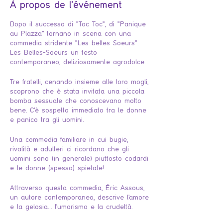
À propos de l'événement
Dopo il successo di "Toc Toc", di "Panique
au Plazza" tornano in scena con una
commedia stridente "Les belles Soeurs".
Les Belles-Soeurs un testo
contemporaneo, deliziosamente agrodolce.
Tre fratelli, cenando insieme alle loro mogli,
scoprono che è stata invitata una piccola
bomba sessuale che conoscevano molto
bene. C'è sospetto immediato tra le donne
e panico tra gli uomini.
Una commedia familiare in cui bugie,
rivalità e adulteri ci ricordano che gli
uomini sono (in generale) piuttosto codardi
e le donne (spesso) spietate!
Attraverso questa commedia, Éric Assous,
un autore contemporaneo, descrive l'amore
e la gelosia... l'umorismo e la crudeltà.