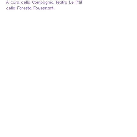
A cura della Compagnia Teatro Le P'tit
della Foresta-Fouesnant.
Billets
Vendita terminata
Tipo di biglietto
Les belles soeurs- Eric Assous
Placement libre.
Prezzo
10,00 €