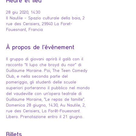
Heure et lieu
28 giu 2020, 14:30
Il Nautile - Spazio culturale della baia, 2
rue des Cerisiers, 29940 La Foret-
Fouesnant, Francia
À propos de l'événement
Il gruppo di giovani aprirà il galà con il
racconto “Il lupo che broyd du noir” di
Guillaume Moraine. Poi, The Teen Comedy
Club, e nella seconda parte del
pomeriggio, gli studenti delle scuole
superiori porteranno il pubblico nel mondo
del vaudeville con un'opera teatrale di
Guillaume Moraine, “Le repas de famille”.
Domenica 28 giugno, 14:30, Au Nautile, 2,
rue des Cerisiers, La Forêt-Fouesnant.
Libero. Prenotazione entro il 21 giugno.
Billets