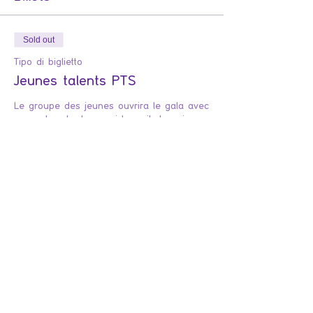
Sold out
Tipo di biglietto
Jeunes talents PTS
Le groupe des jeunes ouvrira le gala avec 
un conte « Le loup qui broyait du noir » 
de Guillaume Moraine. Ensuite, The Teen 
comedy club, et en seconde partie de 
l’après-midi les lycéens emmèneront le 
public dans l’univers du vaudeville avec 
une pièce de Guillaume Moraine « Le 
repas de famille ».

Dimanche 28 juin, 14h30, Au Nautile, 2, rue 
des Cerisiers, La Forêt-Fouesnant. Gratuit. 
Réservation avant le 21 juin.
Prezzo
0,00 €