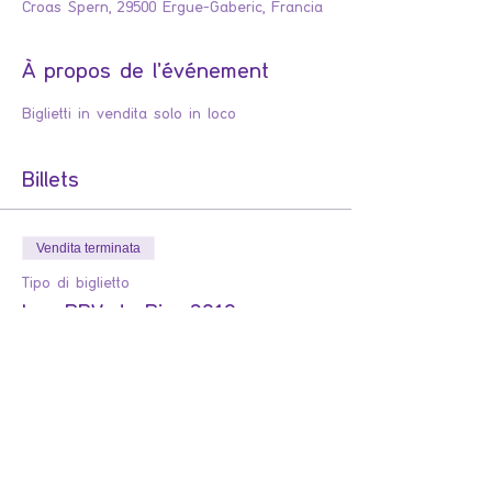
Croas Spern, 29500 Ergue-Gaberic, Francia
À propos de l'événement
Biglietti in vendita solo in loco
Billets
Vendita terminata
Tipo di biglietto
Les RDV du Rire 2019
Billets en ventes UNIQUEMENT à l'Athéna. 
Possibilité de prendre des réservations 
par téléphone.
Prezzo
10,00 €