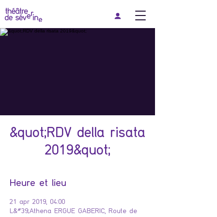
&quot;RDV della risata
2019&quot;
Heure et lieu
21 apr 2019, 04:00
L&#39;Athena ERGUE GABERIC, Route de