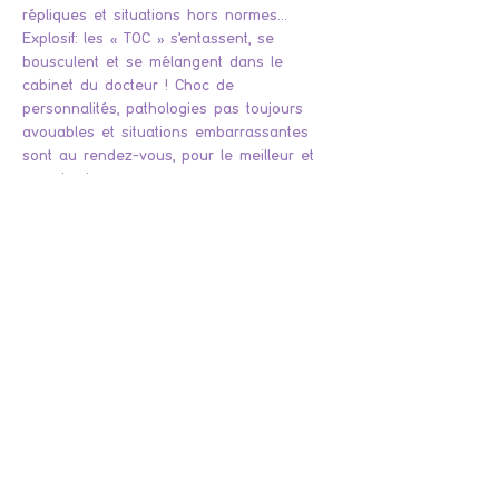
répliques et situations hors normes… 
Explosif: les « TOC » s'entassent, se 
bousculent et se mélangent dans le 
cabinet du docteur ! Choc de 
personnalités, pathologies pas toujours 
avouables et situations embarrassantes 
sont au rendez-vous, pour le meilleur et 
pour le rire...
Attention ! La troupe préfère avertir son 
public que beaucoup de propos grossiers 
sont dits dans cette pièce ! Elle n’est pas 
forcément adaptée aux plus jeunes. (-12 
ans)
En cas d'annulation de l'événement cause 
COVID, vous, en tant qu'acheteur de billets, 
recevrez par email les conditions de 
remboursement. A noter que votre billet 
sera intégralement remboursé. Si votre 
événement est maintenu et que vous ne 
souhaitez pas vous y rendre, vous ne 
pourrez pas obtenir le remboursement de 