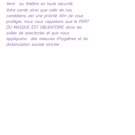
Venir au théâtre en toute sécurité.
Votre santé, ainsi que celle de nos
comédiens, est une priorité. Afin de vous
protéger, nous vous rappelons que le PORT
DU MASQUE EST OBLIGATOIRE dans les
salles de spectacles et que nous
appliquons des mesures d'hygiènes et de
distanciation sociale strictes .
Billets
Vendita terminata
Tipo di biglietto
Tout Baigne
Le rythme soutenu est un des points fort 
de la pièce et le public est tenu en 
haleine durant les une heure et demie de 
pièce.