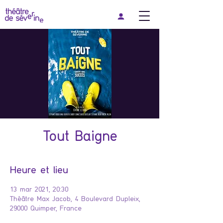
Tout Baigne
Heure et lieu
13 mar 2021, 20:30
Théâtre Max Jacob, 4 Boulevard Dupleix,
29000 Quimper, France