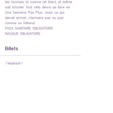
les courses, la cuisine (et bien), et même 
sait bricoler. Tout cela devra se faire en 
Une Semaine Pas Plus….mais ce qui 
devait arriver…n’arrivera pas ou pas 
comme on l’attend.
PASS SANITAIRE OBLIGATOIRE
MASQUE OBLIGATOIRE
Billets
Sold out
Tipo di biglietto
UNE SEMAINE PAS PLUS !
Cette comédie signée Clément Michel et 
mise en scène par Séverine LE BIHAN, est 
une mécanique bien huilée,c’est comme un 
moteur de Rolls Royce. Tout s’enchaîne 
pour que l’on passe une excellente soirée 
avec des comédiens qui s’en donnent à 